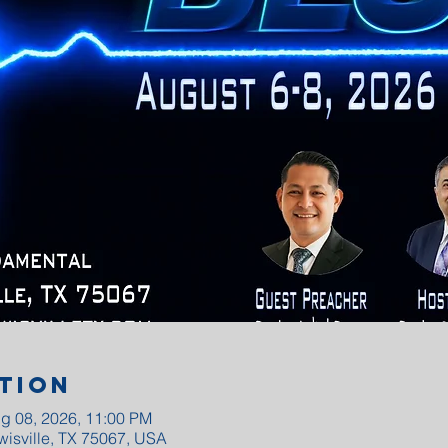
tion
g 08, 2026, 11:00 PM
wisville, TX 75067, USA