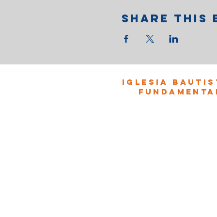
Share this 
Iglesia Bautis
Fundamenta
972.434.7000
www.ibflewisvilletx.com
975 Fox Ave.
Lewisville, TX 75067