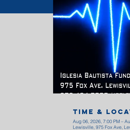
Time & Loca
Aug 06, 2026, 7:00 PM – Au
Lewisville, 975 Fox Ave, Le